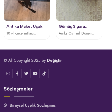
Antika Maket Uçak
Gümüş Sigara
Ağızlığı
10 yıl önce antikacı...
Antika Osmanlı Dönem...
© All Copyright 2025 by
Değiştir
Sözleşmeler
Bireysel Üyelik Sözleşmesi